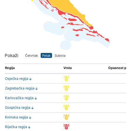
Pokaži
Četvrtak
Petak
Subota
Regija
Vrsta
Opasnost po s
Osječka regija
Zagrebačka regija
Karlovačka regija
Gospićka regija
Kninska regija
Riječka regija