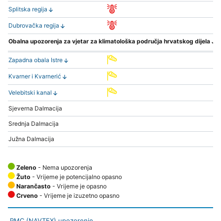
Splitska regija
Dubrovačka regija
Obalna upozorenja za vjetar za klimatološka područja hrvatskog dijela Ja
Zapadna obala Istre
Kvarner i Kvarnerić
Velebitski kanal
Sjeverna Dalmacija
Srednja Dalmacija
Južna Dalmacija
Zeleno
- Nema upozorenja
Žuto
- Vrijeme je potencijalno opasno
Narančasto
- Vrijeme je opasno
Crveno
- Vrijeme je izuzetno opasno
PMC (NAVTEX) upozorenje