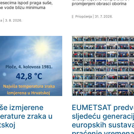
esecima ispod praga suše,
promijenjeni obrasci oborina
e vode blizu minimuma
Priopćenja
|
31. 7. 2026.
ja
|
3. 8. 2026.
iše izmjerene
EUMETSAT predv
erature zraka u
sljedeću generaci
tskoj
europskih sustav
praćenje vremena