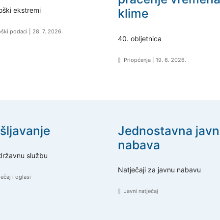
oški ekstremi
klime
oški podaci
|
28. 7. 2026.
40. obljetnica
Priopćenja
|
19. 6. 2026.
šljavanje
Jednostavna javn
nabava
 državnu službu
Natječaji za javnu nabavu
ječaj i oglasi
Javni natječaj