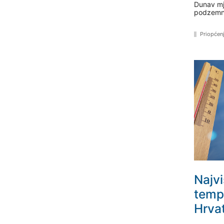
Dunav mj
podzemn
Priopćen
Najv
temp
Hrva