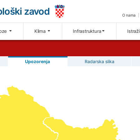
loški zavod
O nama
oze
Klima
Infrastruktura
Istraž
Upozorenja
Radarska slika