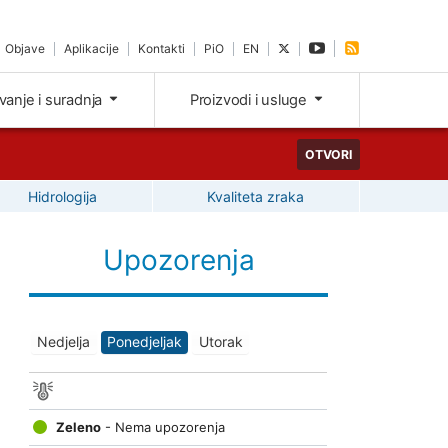
Objave
Aplikacije
Kontakti
PiO
EN
ivanje i suradnja
Proizvodi i usluge
OTVORI
Hidrologija
Kvaliteta zraka
Upozorenja
Nedjelja
Ponedjeljak
Utorak
Zeleno
- Nema upozorenja