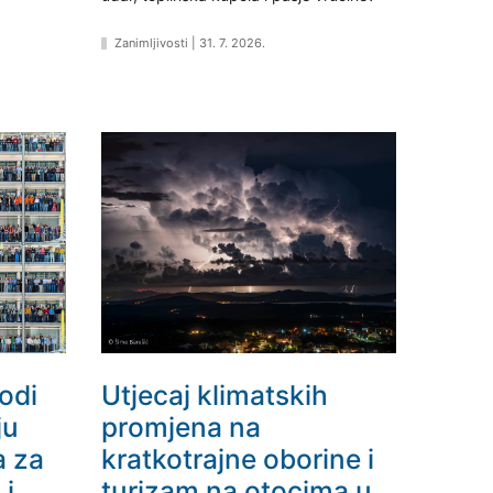
Zanimljivosti
|
31. 7. 2026.
odi
Utjecaj klimatskih
ju
promjena na
a za
kratkotrajne oborine i
 i
turizam na otocima u