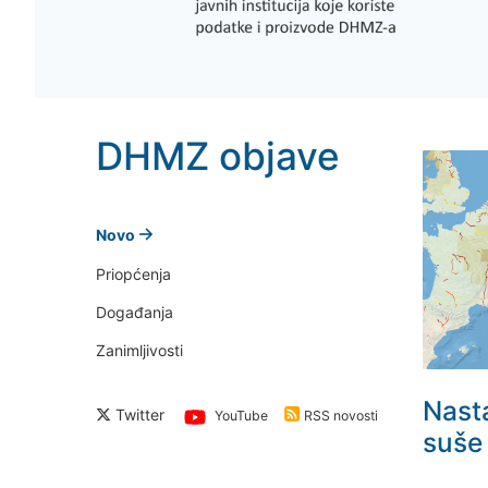
DHMZ objave
Novo
Priopćenja
Događanja
Zanimljivosti
Nast
Twitter
YouTube
RSS novosti
suše