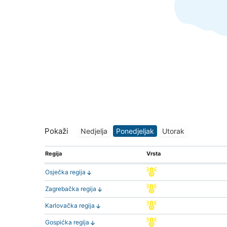
Pokaži
Nedjelja
Ponedjeljak
Utorak
Regija
Vrsta
Osječka regija
Zagrebačka regija
Karlovačka regija
Gospićka regija