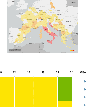
9
12
15
18
21
24
Više