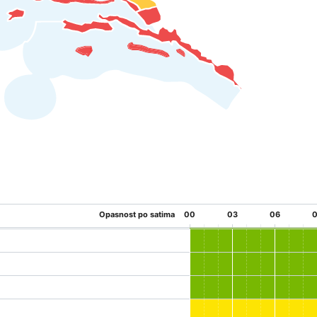
Opasnost po satima
00
03
06
0