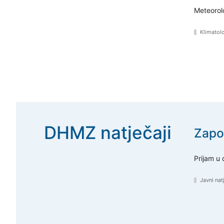
Meteorol
Klimatol
DHMZ natječaji
Zapo
Prijam u
Javni nat