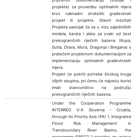
pripremiti dokumentaciju (studije i
projekte) za provedbu optimalnih mjera
kroz naknadni strateški građevinski
projekt ili projekte. Glavni rezultati
Projekta sastojat će se u nizu zajedničkih
modela, karata i alata za svaki od šest
prekograničnih riječnih bazena (Kupa,
Sutla, Drava, Mura, Dragonja i Bregana) s
pratećom projektnom dokumentacijom za
implementaciju optimalnih građevinskih
mjera.
Projekt će pokriti potrebe širokog kruga
ciljnih skupina, pri čemu će najveću korist
imati stanovništvo na području
prekograničnih riječnih bazena.
Under the Cooperation Programme
INTERREG V-A Slovenia - Croatia,
through its Priority Axis (PA) 1, Integrated
Flood Risk Management in
Transboundary River Basins, the
programme FRISCO 1 provides an unique