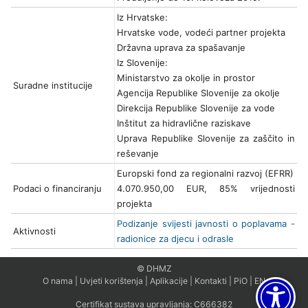
Iz Hrvatske:
Hrvatske vode, vodeći partner projekta
Državna uprava za spašavanje
Iz Slovenije:
Ministarstvo za okolje in prostor
Suradne institucije
Agencija Republike Slovenije za okolje
Direkcija Republike Slovenije za vode
Inštitut za hidravlične raziskave
Uprava Republike Slovenije za zaščito in
reševanje
Europski fond za regionalni razvoj (EFRR)
Podaci o financiranju
4.070.950,00 EUR, 85% vrijednosti
projekta
Podizanje svijesti javnosti o poplavama -
Aktivnosti
radionice za djecu i odrasle
© DHMZ
O nama
|
Uvjeti korištenja
|
Aplikacije
|
Kontakti
|
PiO
|
EN
Certifikat sustava upravljanja:
C666382