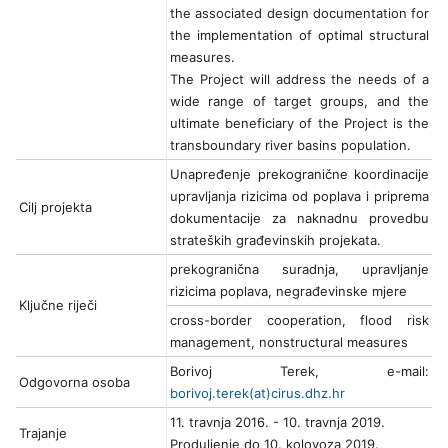
the associated design documentation for
the implementation of optimal structural
measures.
The Project will address the needs of a
wide range of target groups, and the
ultimate beneficiary of the Project is the
transboundary river basins population.
Unapređenje prekogranične koordinacije
upravljanja rizicima od poplava i priprema
Cilj projekta
dokumentacije za naknadnu provedbu
strateških građevinskih projekata.
prekogranična suradnja, upravljanje
rizicima poplava, negrađevinske mjere
Ključne riječi
cross-border cooperation, flood risk
management, nonstructural measures
Borivoj Terek, e-mail:
Odgovorna osoba
borivoj.terek(at)cirus.dhz.hr
11. travnja 2016. - 10. travnja 2019.
Trajanje
Produljenje do 10. kolovoza 2019.