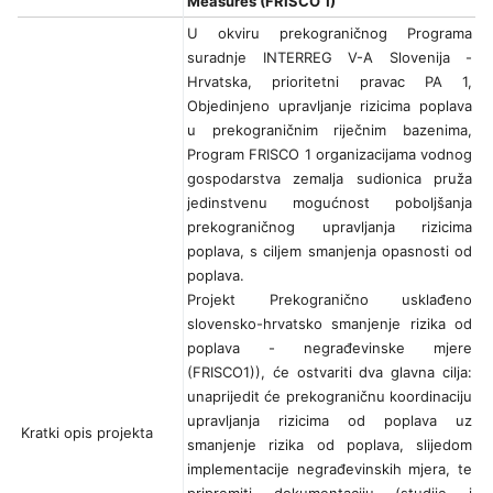
Measures (FRISCO 1)
U okviru prekograničnog Programa
suradnje INTERREG V-A Slovenija -
Hrvatska, prioritetni pravac PA 1,
Objedinjeno upravljanje rizicima poplava
u prekograničnim riječnim bazenima,
Program FRISCO 1 organizacijama vodnog
gospodarstva zemalja sudionica pruža
jedinstvenu mogućnost poboljšanja
prekograničnog upravljanja rizicima
poplava, s ciljem smanjenja opasnosti od
poplava.
Projekt Prekogranično usklađeno
slovensko-hrvatsko smanjenje rizika od
poplava - negrađevinske mjere
(FRISCO1)), će ostvariti dva glavna cilja:
unaprijedit će prekograničnu koordinaciju
upravljanja rizicima od poplava uz
Kratki opis projekta
smanjenje rizika od poplava, slijedom
implementacije negrađevinskih mjera, te