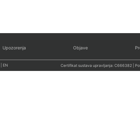
Upozorenja
Objave
Pr
|
EN
Certifikat sustava upravljanja:
C666382
| Po