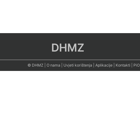
DHMZ
© DHMZ
|
O nama
|
Uvjeti korištenja
|
Aplikacije
|
Kontakti
|
PiO