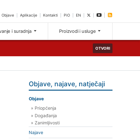
Objave
Aplikacije
Kontakti
PiO
EN
ivanje i suradnja
Proizvodi i usluge
OTVORI
Objave, najave, natječaji
Objave
» Priopćenja
» Događanja
» Zanimljivosti
Najave