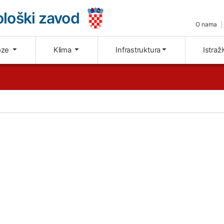
loški zavod
O nama
oze
Klima
Infrastruktura
Istraž