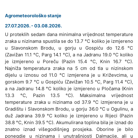
Agrometeorološko stanje
27.07.2026. - 03.08.2026.
U proteklih sedam dana minimalna vrijednost temperature
zraka u nizinama spustila se do 13.7 °C koliko je izmjereno
u Slavonskom Brodu, u gorju u Gospiću do 12.6 °C
(Zavižan 11.1 °C, Parg 14.1 °C), a na Jadranu 19.0 °C koliko
je izmjereno u Poreču (Pazin 15.4 °C, Knin 16.7 °C).
Najniža temperatura zraka na 5 cm od tla u nizinskom
dijelu u iznosu od 11.0 °C izmjerena je u Križevcima, u
gorskom 9.7 °C u Gospiću (Zavižan 10.5 °C, Parg 11.4 °C),
a na Jadranu 14.8 °C koliko je izmjereno u Pločama (Knin
13.3 °C, Pazin 13.5 °C). Maksimalna vrijednost
temperature zraka u nizinama od 37.9 °C izmjerena je u
Gradištu i Slavonskom Brodu, u gorju 36.0 °C u Ogulinu, a
duž Jadrana 39.9 °C koliko je izmjereno u Rijeci (Pazin
38.8 °C, Knin 39.5 °C). Akumulirana toplina bila je iznad do
znatno iznad višegodišnjeg prosjeka. Oborine je bilo
ponegdje u nizinama i unutrašnjosti Dalmacije, ali u