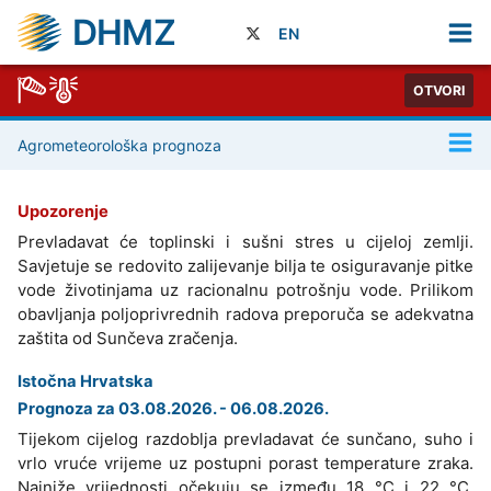
DHMZ
EN
OTVORI
Agrometeorološka prognoza
Upozorenje
Prevladavat će toplinski i sušni stres u cijeloj zemlji.
Savjetuje se redovito zalijevanje bilja te osiguravanje pitke
vode životinjama uz racionalnu potrošnju vode. Prilikom
obavljanja poljoprivrednih radova preporuča se adekvatna
zaštita od Sunčeva zračenja.
Istočna Hrvatska
Prognoza za 03.08.2026. - 06.08.2026.
Tijekom cijelog razdoblja prevladavat će sunčano, suho i
vrlo vruće vrijeme uz postupni porast temperature zraka.
Najniže vrijednosti očekuju se između 18 °C i 22 °C.