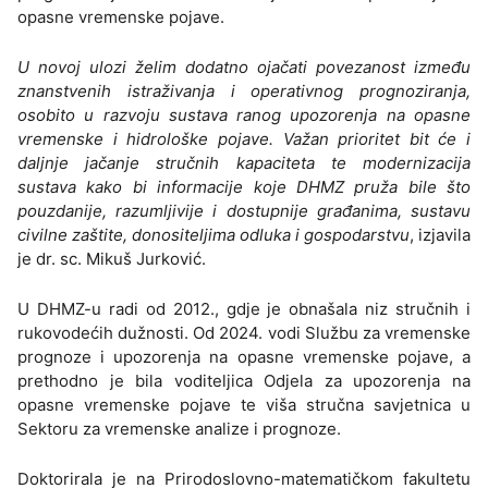
opasne vremenske pojave.
U novoj ulozi želim dodatno ojačati povezanost između
znanstvenih istraživanja i operativnog prognoziranja,
osobito u razvoju sustava ranog upozorenja na opasne
vremenske i hidrološke pojave. Važan prioritet bit će i
daljnje jačanje stručnih kapaciteta te modernizacija
sustava kako bi informacije koje DHMZ pruža bile što
pouzdanije, razumljivije i dostupnije građanima, sustavu
civilne zaštite, donositeljima odluka i gospodarstvu
, izjavila
je dr. sc. Mikuš Jurković.
U DHMZ-u radi od 2012., gdje je obnašala niz stručnih i
rukovodećih dužnosti. Od 2024. vodi Službu za vremenske
prognoze i upozorenja na opasne vremenske pojave, a
prethodno je bila voditeljica Odjela za upozorenja na
opasne vremenske pojave te viša stručna savjetnica u
Sektoru za vremenske analize i prognoze.
Doktorirala je na Prirodoslovno-matematičkom fakultetu