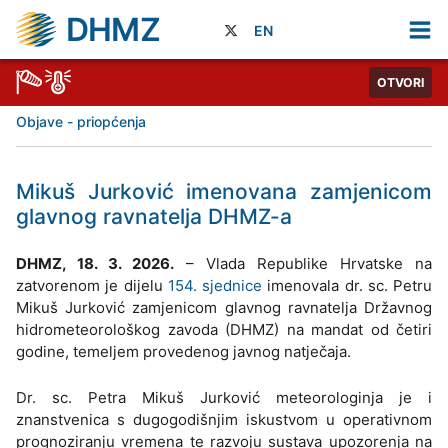
DHMZ
EN
OTVORI
Objave - priopćenja
Mikuš Jurković imenovana zamjenicom
glavnog ravnatelja DHMZ-a
DHMZ, 18. 3. 2026.
– Vlada Republike Hrvatske na
zatvorenom je dijelu
154. sjednice
imenovala dr. sc. Petru
Mikuš Jurković zamjenicom glavnog ravnatelja Državnog
hidrometeorološkog zavoda (DHMZ) na mandat od četiri
godine, temeljem provedenog javnog natječaja.
Dr. sc. Petra Mikuš Jurković meteorologinja je i
znanstvenica s dugogodišnjim iskustvom u operativnom
prognoziranju vremena te razvoju sustava upozorenja na