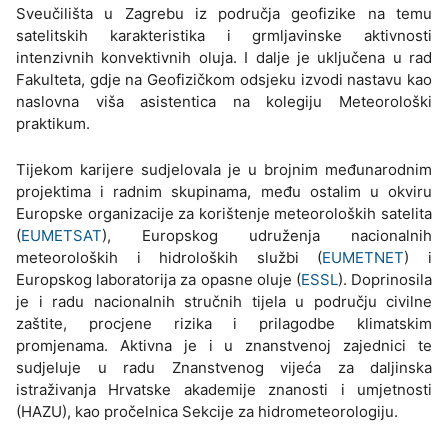
Sveučilišta u Zagrebu iz područja geofizike na temu
satelitskih karakteristika i grmljavinske aktivnosti
intenzivnih konvektivnih oluja. I dalje je uključena u rad
Fakulteta, gdje na Geofizičkom odsjeku izvodi nastavu kao
naslovna viša asistentica na kolegiju Meteorološki
praktikum.
Tijekom karijere sudjelovala je u brojnim međunarodnim
projektima i radnim skupinama, među ostalim u okviru
Europske organizacije za korištenje meteoroloških satelita
(
EUMETSAT
), Europskog udruženja nacionalnih
meteoroloških i hidroloških službi (
EUMETNET
) i
Europskog laboratorija za opasne oluje (
ESSL
). Doprinosila
je i radu nacionalnih stručnih tijela u području civilne
zaštite, procjene rizika i prilagodbe klimatskim
promjenama. Aktivna je i u znanstvenoj zajednici te
sudjeluje u radu Znanstvenog vijeća za daljinska
istraživanja Hrvatske akademije znanosti i umjetnosti
(HAZU), kao pročelnica Sekcije za hidrometeorologiju.