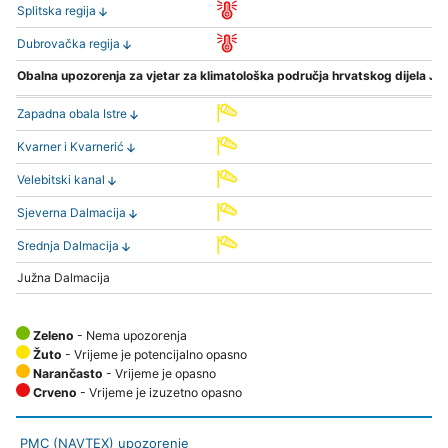
Splitska regija
Dubrovačka regija
Obalna upozorenja za vjetar za klimatološka područja hrvatskog dijela Ja
Zapadna obala Istre
Kvarner i Kvarnerić
Velebitski kanal
Sjeverna Dalmacija
Srednja Dalmacija
Južna Dalmacija
Zeleno
- Nema upozorenja
Žuto
- Vrijeme je potencijalno opasno
Narančasto
- Vrijeme je opasno
Crveno
- Vrijeme je izuzetno opasno
PMC (NAVTEX) upozorenje