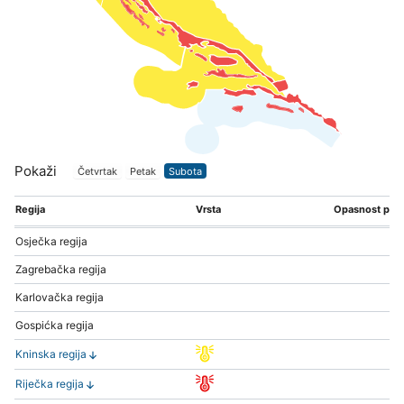
Pokaži
Četvrtak
Petak
Subota
Regija
Vrsta
Opasnost po s
Osječka regija
Zagrebačka regija
Karlovačka regija
Gospićka regija
Kninska regija
Riječka regija