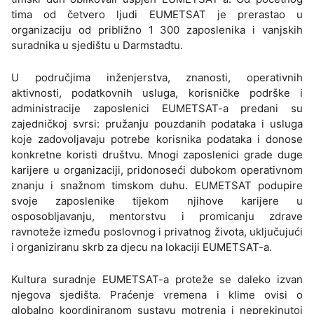
tima od četvero ljudi EUMETSAT je prerastao u
organizaciju od približno 1 300 zaposlenika i vanjskih
suradnika u sjedištu u Darmstadtu.
U područjima inženjerstva, znanosti, operativnih
aktivnosti, podatkovnih usluga, korisničke podrške i
administracije zaposlenici EUMETSAT-a predani su
zajedničkoj svrsi: pružanju pouzdanih podataka i usluga
koje zadovoljavaju potrebe korisnika podataka i donose
konkretne koristi društvu. Mnogi zaposlenici grade duge
karijere u organizaciji, pridonoseći dubokom operativnom
znanju i snažnom timskom duhu. EUMETSAT podupire
svoje zaposlenike tijekom njihove karijere u
osposobljavanju, mentorstvu i promicanju zdrave
ravnoteže između poslovnog i privatnog života, uključujući
i organiziranu skrb za djecu na lokaciji EUMETSAT-a.
Kultura suradnje EUMETSAT-a proteže se daleko izvan
njegova sjedišta. Praćenje vremena i klime ovisi o
globalno koordiniranom sustavu motrenja i neprekinutoj