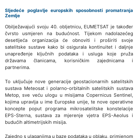
Sljedeće poglavlje europskih sposobnosti promatranja
Zemlje
Obilježavajući svoju 40. obljetnicu, EUMETSAT je također
čvrsto usmjeren na budućnost. Tijekom nadolazećeg
desetljeća organizacija će obnoviti i proširiti svoje
satelitske sustave kako bi osigurala kontinuitet i daljnje
unapređenje ključnih podataka i usluga koje pruža
državama članicama, korisničkim zajednicama i
partnerima.
To uključuje nove generacije geostacionarnih satelitskih
sustava Meteosat i polarno-orbitalnih satelitskih sustava
Metop, sve veću ulogu u misijama Copernicus Sentinel,
kojima upravlja u ime Europske unije, te nove operativne
koncepte poput programa mikrosatelitske konstelacije
EPS-Sterna, sustava za mjerenje vjetra EPS-Aeolus i
budućih altimetrijskih misija.
Zajedno s ulaganjima u baze podataka u oblaku, primjenom