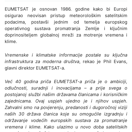
EUMETSAT je osnovan 1986. godine kako bi Europi
osigurao neovisan pristup meteorološkim satelitskim
podacima, postavši jednim od temelja europskog
operativnog sustava promatranja Zemlje i ključnim
doprinositeljem globalnoj mreži za motrenje vremena i
klime.
Vremenske i klimatske informacije postale su ključna
infrastruktura za moderna društva
, rekao je Phil Evans,
glavni direktor EUMETSAT-a.
Već 40 godina priča EUMETSAT-a priča je o ambiciji,
odlučnosti, suradnji i inovacijama – a prije svega o
postojanoj službi našim državama članicama i korisničkim
zajednicama. Ovaj uspjeh ujedno je i njihov uspjeh.
Zahvalni smo na povjerenju, predanosti i dugoročnoj viziji
naših 30 država članica koje su omogućile izgradnju i
održavanje vodećih europskih sustava za promatranje
vremena i klime. Kako ulazimo u novo doba satelitskih