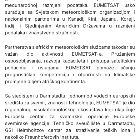
međunarodnoj razmjeni podataka. EUMETSAT usko
surađuje sa Svjetskom meteorološkom organizacijom i
nacionalnim partnerima u Kanadi, Kini, Japanu, Koreji,
Indiji i Sjedinjenim Američkim Državama u razmjeni
podataka i znanstvene stručnosti.
Partnerstva s afričkim meteorološkim službama također su
važan dio aktivnosti EUMETSAT-a. Pružanjem
osposobljavanja, razvoja kapaciteta i pristupa satelitskim
podacima i uslugama, EUMETSAT pomaže jačanju
prognostičkih kompetencija i otpornosti na klimatske
promjene diljem afričkog kontinenta.
Sa sjedištem u Darmstadtu, jednom od vodećih europskih
središta za svemir, znanost i tehnologiju, EUMETSAT je dio
regionalnog visokotehnološkog ekosustava koji uključuje
Europski centar za svemirske operacije Europske
svemirske agencije, Tehničko sveučilište u Darmstadtu,
GSI Helmholtzov centar za istraživanje teških iona i
nekoliko Fraunhoferovih instituta.