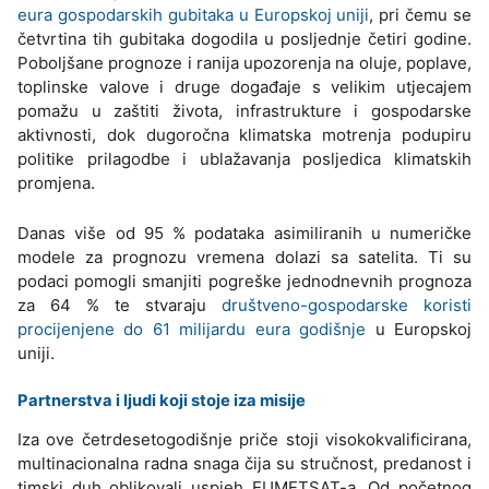
eura gospodarskih gubitaka u Europskoj uniji
, pri čemu se
četvrtina tih gubitaka dogodila u posljednje četiri godine.
Poboljšane prognoze i ranija upozorenja na oluje, poplave,
toplinske valove i druge događaje s velikim utjecajem
pomažu u zaštiti života, infrastrukture i gospodarske
aktivnosti, dok dugoročna klimatska motrenja podupiru
politike prilagodbe i ublažavanja posljedica klimatskih
promjena.
Danas više od 95 % podataka asimiliranih u numeričke
modele za prognozu vremena dolazi sa satelita. Ti su
podaci pomogli smanjiti pogreške jednodnevnih prognoza
za 64 % te stvaraju
društveno-gospodarske koristi
procijenjene do 61 milijardu eura godišnje
u Europskoj
uniji.
Partnerstva i ljudi koji stoje iza misije
Iza ove četrdesetogodišnje priče stoji visokokvalificirana,
multinacionalna radna snaga čija su stručnost, predanost i
timski duh oblikovali uspjeh EUMETSAT-a. Od početnog