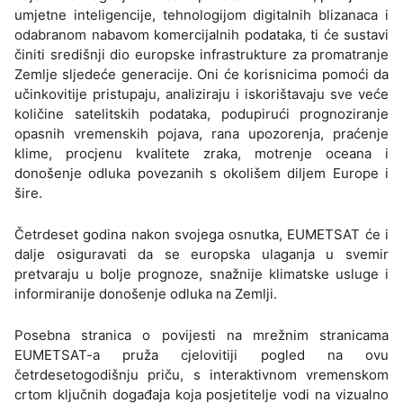
umjetne inteligencije, tehnologijom digitalnih blizanaca i
odabranom nabavom komercijalnih podataka, ti će sustavi
činiti središnji dio europske infrastrukture za promatranje
Zemlje sljedeće generacije. Oni će korisnicima pomoći da
učinkovitije pristupaju, analiziraju i iskorištavaju sve veće
količine satelitskih podataka, podupirući prognoziranje
opasnih vremenskih pojava, rana upozorenja, praćenje
klime, procjenu kvalitete zraka, motrenje oceana i
donošenje odluka povezanih s okolišem diljem Europe i
šire.
Četrdeset godina nakon svojega osnutka, EUMETSAT će i
dalje osiguravati da se europska ulaganja u svemir
pretvaraju u bolje prognoze, snažnije klimatske usluge i
informiranije donošenje odluka na Zemlji.
Posebna stranica o povijesti na mrežnim stranicama
EUMETSAT-a pruža cjelovitiji pogled na ovu
četrdesetogodišnju priču, s interaktivnom vremenskom
crtom ključnih događaja koja posjetitelje vodi na vizualno