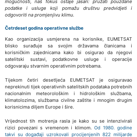
mogućnosti, naš fokus ostaje jasan: pružati pouzdane
podatke i usluge koji pomažu društvu predvidjeti i
odgovoriti na promjenjivu klimu.
Četrdeset godina operativne službe
Kao organizacija usmjerena na korisnike, EUMETSAT
blisko surađuje sa svojim državama članicama i
korisničkim zajednicama kako bi osigurao da njegovi
satelitski sustavi, podatkovne usluge i operacije
odgovaraju stvarnim operativnim potrebama.
Tijekom četiri desetljeća EUMETSAT je osiguravao
neprekinuti tijek operativnih satelitskih podataka potrebnih
nacionalnim meteorološkim i hidrološkim službama,
klimatolozima, službama civilne zaštite i mnogim drugim
korisnicima diljem Europe i šire.
Vrijednost tih motrenja rasla je kako su se intenzivirali
rizici povezani s vremenom i klimom.
Od 1980. godine
takvi su događaji uzrokovali procijenjenih 822 milijarde