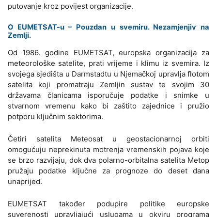
putovanje kroz povijest organizacije.
O EUMETSAT-u – Pouzdan u svemiru. Nezamjenjiv na
Zemlji.
Od 1986. godine EUMETSAT, europska organizacija za
meteorološke satelite, prati vrijeme i klimu iz svemira. Iz
svojega sjedišta u Darmstadtu u Njemačkoj upravlja flotom
satelita koji promatraju Zemljin sustav te svojim 30
državama članicama isporučuje podatke i snimke u
stvarnom vremenu kako bi zaštito zajednice i pružio
potporu ključnim sektorima.
Četiri satelita Meteosat u geostacionarnoj orbiti
omogućuju neprekinuta motrenja vremenskih pojava koje
se brzo razvijaju, dok dva polarno-orbitalna satelita Metop
pružaju podatke ključne za prognoze do deset dana
unaprijed.
EUMETSAT također podupire politike europske
suverenosti upravljajući uslugama u okviru programa