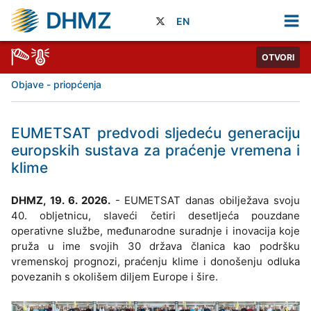
DHMZ
EN
OTVORI
Objave - priopćenja
EUMETSAT predvodi sljedeću generaciju
europskih sustava za praćenje vremena i
klime
DHMZ, 19. 6. 2026.
- EUMETSAT danas obilježava svoju
40. obljetnicu, slaveći četiri desetljeća pouzdane
operativne službe, međunarodne suradnje i inovacija koje
pruža u ime svojih 30 država članica kao podršku
vremenskoj prognozi, praćenju klime i donošenju odluka
povezanih s okolišem diljem Europe i šire.