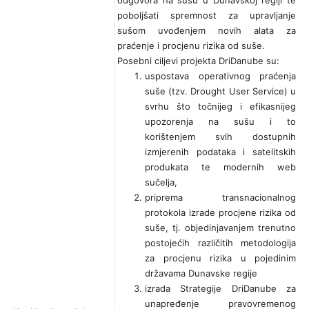
odgovora na sušu u Dunavskoj regiji te
poboljšati spremnost za upravljanje
sušom uvođenjem novih alata za
praćenje i procjenu rizika od suše.
Posebni ciljevi projekta DriDanube su:
uspostava operativnog praćenja
suše (tzv. Drought User Service) u
svrhu što točnijeg i efikasnijeg
upozorenja na sušu i to
korištenjem svih dostupnih
izmjerenih podataka i satelitskih
produkata te modernih web
sučelja,
priprema transnacionalnog
protokola izrade procjene rizika od
suše, tj. objedinjavanjem trenutno
postojećih različitih metodologija
za procjenu rizika u pojedinim
državama Dunavske regije
izrada Strategije DriDanube za
unapređenje pravovremenog