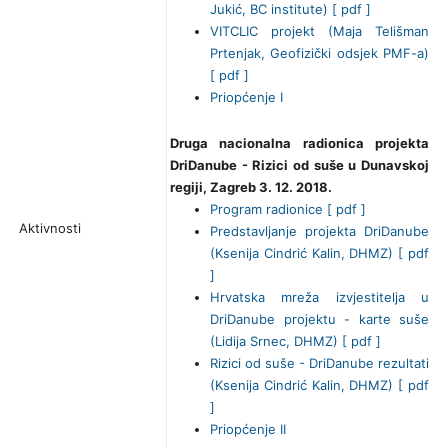
Jukić, BC institute) [ pdf ]
VITCLIC projekt (Maja Telišman
Prtenjak, Geofizički odsjek PMF-a)
[ pdf ]
Priopćenje I
Druga nacionalna radionica projekta
DriDanube - Rizici od suše u Dunavskoj
regiji, Zagreb 3. 12. 2018.
Program radionice [ pdf ]
Aktivnosti
Predstavljanje projekta DriDanube
(Ksenija Cindrić Kalin, DHMZ) [ pdf
]
Hrvatska mreža izvjestitelja u
DriDanube projektu - karte suše
(Lidija Srnec, DHMZ) [ pdf ]
Rizici od suše - DriDanube rezultati
(Ksenija Cindrić Kalin, DHMZ) [ pdf
]
Priopćenje II