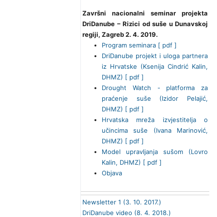
Završni nacionalni seminar projekta
DriDanube – Rizici od suše u Dunavskoj
regiji, Zagreb 2. 4. 2019.
Program seminara [ pdf ]
DriDanube projekt i uloga partnera
iz Hrvatske (Ksenija Cindrić Kalin,
DHMZ) [ pdf ]
Drought Watch - platforma za
praćenje suše (Izidor Pelajić,
DHMZ) [ pdf ]
Hrvatska mreža izvjestitelja o
učincima suše (Ivana Marinović,
DHMZ) [ pdf ]
Model upravljanja sušom (Lovro
Kalin, DHMZ) [ pdf ]
Objava
Newsletter 1 (3. 10. 2017.)
DriDanube video (8. 4. 2018.)