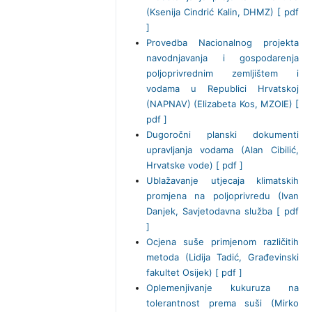
(Ksenija Cindrić Kalin, DHMZ) [ pdf
]
Provedba Nacionalnog projekta
navodnjavanja i gospodarenja
poljoprivrednim zemljištem i
vodama u Republici Hrvatskoj
(NAPNAV) (Elizabeta Kos, MZOIE) [
pdf ]
Dugoročni planski dokumenti
upravljanja vodama (Alan Cibilić,
Hrvatske vode) [ pdf ]
Ublažavanje utjecaja klimatskih
promjena na poljoprivredu (Ivan
Danjek, Savjetodavna služba [ pdf
]
Ocjena suše primjenom različitih
metoda (Lidija Tadić, Građevinski
fakultet Osijek) [ pdf ]
Oplemenjivanje kukuruza na
tolerantnost prema suši (Mirko