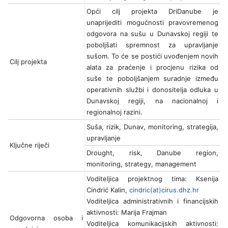
Opći cilj projekta DriDanube je
unaprijediti mogućnosti pravovremenog
odgovora na sušu u Dunavskoj regiji te
poboljšati spremnost za upravljanje
sušom. To će se postići uvođenjem novih
Cilj projekta
alata za praćenje i procjenu rizika od
suše te poboljšanjem suradnje između
operativnih službi i donositelja odluka u
Dunavskoj regiji, na nacionalnoj i
regionalnoj razini.
Suša, rizik, Dunav, monitoring, strategija,
upravljanje
Ključne riječi
Drought, risk, Danube region,
monitoring, strategy, management
Voditeljica projektnog tima: Ksenija
Cindrić Kalin,
cindric(at)cirus.dhz.hr
Voditeljica administrativnih i financijskih
aktivnosti: Marija Frajman
Odgovorna osoba i
Voditeljica komunikacijskih aktivnosti: